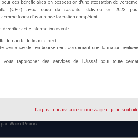
 pour des bénéficiaires en possession d’une attestation de versement
mation qui souhaitent répondre à l’Appel à Propositions Mallette du 
nnelle (CFP) avec code de sécurité, délivrée en 2022 pour
 comme fonds d’assurance formation compétent
.
 sur lequel il est possible de laisser un message ou poser une quest
à vérifier cette information avant :
ouvoir rejoindre ce groupe
elle demande de financement,
ute demande de remboursement concernant une formation réalisée p
à vous rapprocher des services de l’Urssaf pour toute dema
Accueil
Forum
 CANDIDATURE
J'ai pris connaissance du message et je ne souhaite pl
 par
WordPress