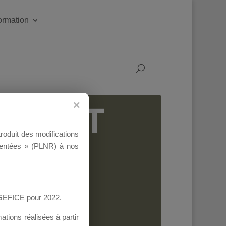
formation
IGEANT
troduit des modifications
ementées » (PLNR) à nos
AGEFICE pour 2022.
tions réalisées à partir