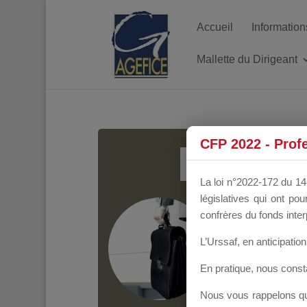
Accueil
Information
Mallette du Dirigeant
MALL
CFP 2022 - Prof
La loi n°2022-172 du 14 
législatives qui ont p
Groupe Public
il y
confrères du fonds inter
L’Urssaf,
en anticipation 
En pratique, nous cons
Nous vous rappelons que