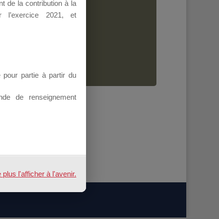
 de la contribution à la
Dirigeant.
 l’exercice 2021, et
ion.
our partie à partir du
nde de renseignement
us l'afficher à l'avenir.