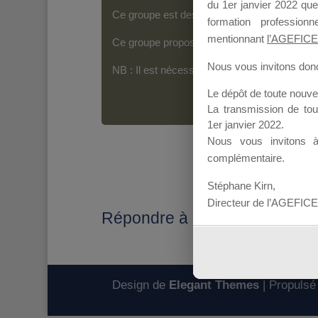
du 1er janvier 2022 que
Ce groupe est destiné aux Organismes de For
formation professio
mentionnant
l’AGEFICE
Ce groupe propose un forum dédié au support
Nous vous invitons donc 
NB : Il est nécessaire d’être
inscrit(e)
pour p
Le dépôt de toute nouv
La transmission de to
1er janvier 2022.
Nous vous invitons 
complémentaire.
Stéphane Kirn,
Directeur de l’AGEFICE
Répondre à : DATE LIMITE
Design de
Elegant Themes
| Propulsé