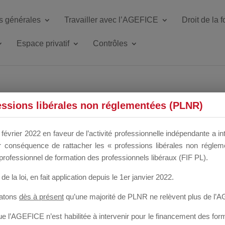
s générales
Travailler avec l’AGEFICE
Droit de la 
Espace privatif
Contrôles
ETTE DU DIR
essions libérales non réglementées (PLNR)
février 2022 en faveur de l’activité professionnelle indépendante a in
our conséquence de rattacher les « professions libérales non régl
 a un mois
professionnel de formation des professionnels libéraux (FIF PL).
de la loi
, en fait application depuis le 1er janvier 2022.
tatons
dès à présent
qu’une majorité de PLNR ne relèvent plus de l’
 l’AGEFICE n’est habilitée à intervenir pour le financement des forma