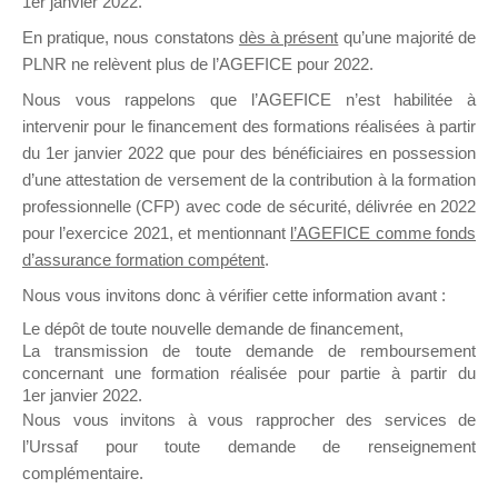
1er janvier 2022.
il y a un mois
En pratique, nous constatons
dès à présent
qu’une majorité de
PLNR ne relèvent plus de l’AGEFICE pour 2022.
Nous vous rappelons que l’AGEFICE n’est habilitée à
intervenir pour le financement des formations réalisées à partir
du 1er janvier 2022 que pour des bénéficiaires en possession
d’une attestation de versement de la contribution à la formation
Ce groupe est destiné aux Organismes de
professionnelle (CFP) avec code de sécurité, délivrée en 2022
Formation qui souhaitent répondre à l’Appel à
pour l’exercice 2021, et mentionnant
l’AGEFICE comme fonds
Propositions Mallette du Dirigeant.
d’assurance formation compétent
.
Ce groupe propose un forum dédié au support
Nous vous invitons donc à vérifier cette information avant :
sur lequel il est possible de laisser un message
Le dépôt de toute nouvelle demande de financement,
ou poser une question.
La transmission de toute demande de remboursement
concernant une formation réalisée pour partie à partir du
NB : Il est nécessaire d’être
inscrit(e)
pour
1er janvier 2022.
pouvoir rejoindre ce groupe
Nous vous invitons à vous rapprocher des services de
l’Urssaf pour toute demande de renseignement
complémentaire.