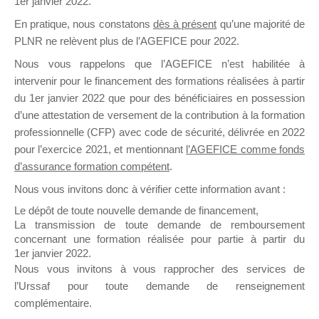
1er janvier 2022.
il y a un mois
En pratique, nous constatons
dès à présent
qu’une majorité de
PLNR ne relèvent plus de l’AGEFICE pour 2022.
Nous vous rappelons que l’AGEFICE n’est habilitée à
intervenir pour le financement des formations réalisées à partir
du 1er janvier 2022 que pour des bénéficiaires en possession
d’une attestation de versement de la contribution à la formation
Ce groupe est destiné aux Organismes de
professionnelle (CFP) avec code de sécurité, délivrée en 2022
Formation qui souhaitent répondre à l’Appel à
pour l’exercice 2021, et mentionnant
l’AGEFICE comme fonds
Propositions Mallette du Dirigeant.
d’assurance formation compétent
.
Ce groupe propose un forum dédié au support
Nous vous invitons donc à vérifier cette information avant :
sur lequel il est possible de laisser un message
Le dépôt de toute nouvelle demande de financement,
ou poser une question.
La transmission de toute demande de remboursement
concernant une formation réalisée pour partie à partir du
NB : Il est nécessaire d’être
inscrit(e)
pour
1er janvier 2022.
pouvoir rejoindre ce groupe
Nous vous invitons à vous rapprocher des services de
l’Urssaf pour toute demande de renseignement
complémentaire.