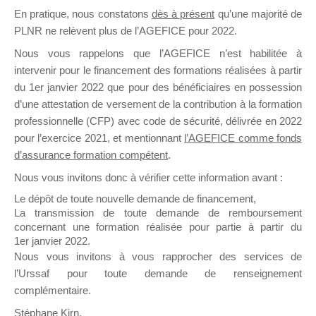
En pratique, nous constatons
dès à présent
qu’une majorité de
il y a un mois
PLNR ne relèvent plus de l’AGEFICE pour 2022.
Nous vous rappelons que l’AGEFICE n’est habilitée à
intervenir pour le financement des formations réalisées à partir
du 1er janvier 2022 que pour des bénéficiaires en possession
d’une attestation de versement de la contribution à la formation
Ce groupe est destiné aux Organismes de
professionnelle (CFP) avec code de sécurité, délivrée en 2022
Formation qui souhaitent répondre à l’Appel à
pour l’exercice 2021, et mentionnant
l’AGEFICE comme fonds
Propositions Mallette du Dirigeant.
d’assurance formation compétent
.
Nous vous invitons donc à vérifier cette information avant :
Ce groupe propose un forum dédié au support
sur lequel il est possible de laisser un message
Le dépôt de toute nouvelle demande de financement,
ou poser une question.
La transmission de toute demande de remboursement
concernant une formation réalisée pour partie à partir du
NB : Il est nécessaire d’être
inscrit(e)
pour
1er janvier 2022.
pouvoir rejoindre ce groupe
Nous vous invitons à vous rapprocher des services de
l’Urssaf pour toute demande de renseignement
complémentaire.
Stéphane Kirn,