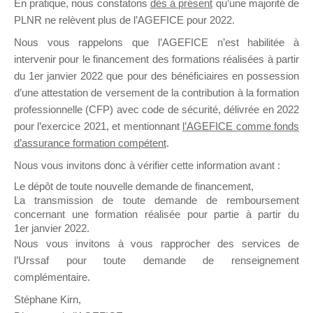
En pratique, nous constatons
dès à présent
qu’une majorité de
il y a un mois
PLNR ne relèvent plus de l’AGEFICE pour 2022.
Nous vous rappelons que l’AGEFICE n’est habilitée à
intervenir pour le financement des formations réalisées à partir
du 1er janvier 2022 que pour des bénéficiaires en possession
d’une attestation de versement de la contribution à la formation
professionnelle (CFP) avec code de sécurité, délivrée en 2022
Ce groupe est destiné aux Organismes de
pour l’exercice 2021, et mentionnant
l’AGEFICE comme fonds
Formation qui souhaitent répondre à l’Appel à
d’assurance formation compétent
.
Propositions Mallette du Dirigeant.
Nous vous invitons donc à vérifier cette information avant :
Ce groupe propose un forum dédié au support
Le dépôt de toute nouvelle demande de financement,
sur lequel il est possible de laisser un message
La transmission de toute demande de remboursement
ou poser une question.
concernant une formation réalisée pour partie à partir du
1er janvier 2022.
NB : Il est nécessaire d’être
inscrit(e)
pour
Nous vous invitons à vous rapprocher des services de
pouvoir rejoindre ce groupe
l’Urssaf pour toute demande de renseignement
complémentaire.
Stéphane Kirn,