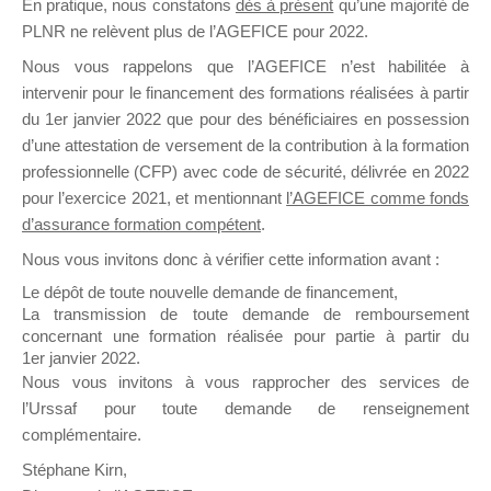
En pratique, nous constatons
dès à présent
qu’une majorité de
il y a un mois
PLNR ne relèvent plus de l’AGEFICE pour 2022.
Nous vous rappelons que l’AGEFICE n’est habilitée à
intervenir pour le financement des formations réalisées à partir
du 1er janvier 2022 que pour des bénéficiaires en possession
d’une attestation de versement de la contribution à la formation
professionnelle (CFP) avec code de sécurité, délivrée en 2022
Ce groupe est destiné aux Organismes de
pour l’exercice 2021, et mentionnant
l’AGEFICE comme fonds
Formation qui souhaitent répondre à l’Appel à
d’assurance formation compétent
.
Propositions Mallette du Dirigeant.
Nous vous invitons donc à vérifier cette information avant :
Ce groupe propose un forum dédié au support
Le dépôt de toute nouvelle demande de financement,
sur lequel il est possible de laisser un message
La transmission de toute demande de remboursement
ou poser une question.
concernant une formation réalisée pour partie à partir du
1er janvier 2022.
NB : Il est nécessaire d’être
inscrit(e)
pour
Nous vous invitons à vous rapprocher des services de
pouvoir rejoindre ce groupe
l’Urssaf pour toute demande de renseignement
complémentaire.
Stéphane Kirn,