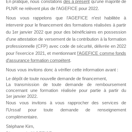
En pratique, nous constatons
dès à présent
qu’une majorité de
il y a un mois
PLNR ne relèvent plus de l’AGEFICE pour 2022.
Nous vous rappelons que l’AGEFICE n’est habilitée à
intervenir pour le financement des formations réalisées à partir
du 1er janvier 2022 que pour des bénéficiaires en possession
d’une attestation de versement de la contribution à la formation
professionnelle (CFP) avec code de sécurité, délivrée en 2022
Ce groupe est destiné aux Organismes de
pour l’exercice 2021, et mentionnant
l’AGEFICE comme fonds
Formation qui souhaitent répondre à l’Appel à
d’assurance formation compétent
.
Propositions Mallette du Dirigeant.
Nous vous invitons donc à vérifier cette information avant :
Ce groupe propose un forum dédié au support
Le dépôt de toute nouvelle demande de financement,
sur lequel il est possible de laisser un message
La transmission de toute demande de remboursement
ou poser une question.
concernant une formation réalisée pour partie à partir du
1er janvier 2022.
NB : Il est nécessaire d’être
inscrit(e)
pour
Nous vous invitons à vous rapprocher des services de
pouvoir rejoindre ce groupe
l’Urssaf pour toute demande de renseignement
complémentaire.
Stéphane Kirn,