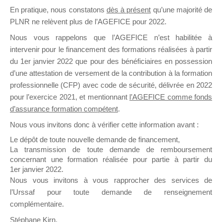
En pratique, nous constatons
dès à présent
qu’une majorité de
il y a un mois
PLNR ne relèvent plus de l’AGEFICE pour 2022.
Nous vous rappelons que l’AGEFICE n’est habilitée à
intervenir pour le financement des formations réalisées à partir
du 1er janvier 2022 que pour des bénéficiaires en possession
d’une attestation de versement de la contribution à la formation
Ce groupe est destiné aux Organismes de
professionnelle (CFP) avec code de sécurité, délivrée en 2022
Formation qui souhaitent répondre à l’Appel à
pour l’exercice 2021, et mentionnant
l’AGEFICE comme fonds
Propositions Mallette du Dirigeant.
d’assurance formation compétent
.
Nous vous invitons donc à vérifier cette information avant :
Ce groupe propose un forum dédié au support
sur lequel il est possible de laisser un message
Le dépôt de toute nouvelle demande de financement,
ou poser une question.
La transmission de toute demande de remboursement
concernant une formation réalisée pour partie à partir du
NB : Il est nécessaire d’être
inscrit(e)
pour
1er janvier 2022.
pouvoir rejoindre ce groupe
Nous vous invitons à vous rapprocher des services de
l’Urssaf pour toute demande de renseignement
complémentaire.
Stéphane Kirn,