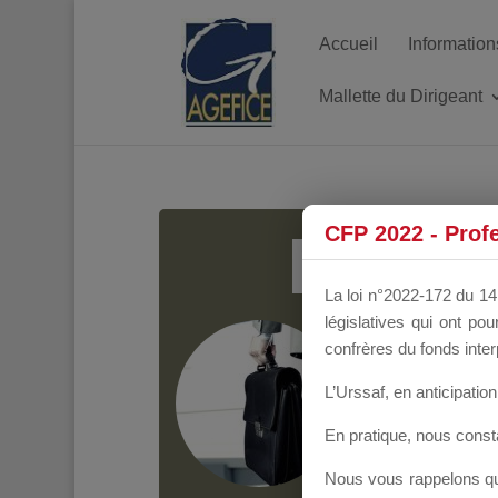
Accueil
Information
Mallette du Dirigeant
MALL
CFP 2022 - Prof
La loi n°2022-172 du 14 
législatives qui ont p
Groupe Public
il y
confrères du fonds inter
L’Urssaf,
en anticipation 
En pratique, nous cons
Nous vous rappelons que