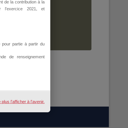
 de la contribution à la
Dirigeant.
 l’exercice 2021, et
ion.
our partie à partir du
nde de renseignement
us l'afficher à l'avenir.