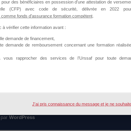
 pour des bénéficiaires en possession d’une attestation de versement
mation qui souhaitent répondre à l’Appel à Propositions Mallette du 
nnelle (CFP) avec code de sécurité, délivrée en 2022 pour
 comme fonds d’assurance formation compétent
.
 sur lequel il est possible de laisser un message ou poser une quest
à vérifier cette information avant :
ouvoir rejoindre ce groupe
elle demande de financement,
ute demande de remboursement concernant une formation réalisée p
à vous rapprocher des services de l’Urssaf pour toute dema
Accueil
Forum
J'ai pris connaissance du message et je ne souhaite pl
 par
WordPress