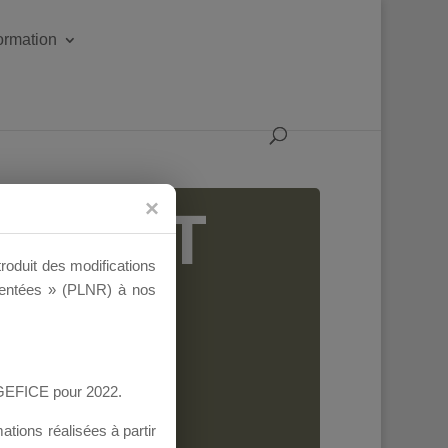
formation
IGEANT
troduit des modifications
ementées » (PLNR) à nos
AGEFICE pour 2022.
tions réalisées à partir