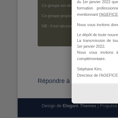
du 1er janvier 2022 que
Ce groupe est destiné aux Organismes de For
formation professio
mentionnant
l’AGEFICE
Ce groupe propose un forum dédié au support
Nous vous invitons donc 
NB : Il est nécessaire d’être
inscrit(e)
pour p
Le dépôt de toute nouv
La transmission de to
1er janvier 2022.
Nous vous invitons 
complémentaire.
Stéphane Kirn,
Directeur de l’AGEFICE
Répondre à : MDD 2020
Design de
Elegant Themes
| Propulsé