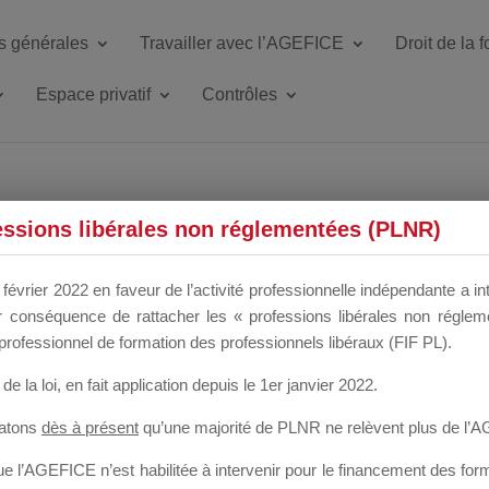
s générales
Travailler avec l’AGEFICE
Droit de la 
Espace privatif
Contrôles
ETTE DU DIR
essions libérales non réglementées (PLNR)
février 2022 en faveur de l’activité professionnelle indépendante a in
our conséquence de rattacher les « professions libérales non régl
 a un mois
professionnel de formation des professionnels libéraux (FIF PL).
de la loi
, en fait application depuis le 1er janvier 2022.
tatons
dès à présent
qu’une majorité de PLNR ne relèvent plus de l’
 l’AGEFICE n’est habilitée à intervenir pour le financement des forma