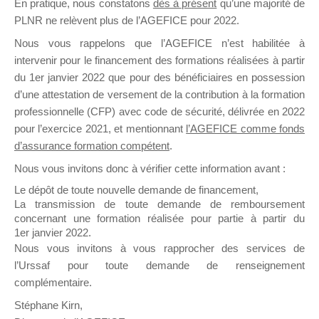
En pratique, nous constatons
dès à présent
qu’une majorité de
il y a un mois
PLNR ne relèvent plus de l’AGEFICE pour 2022.
Nous vous rappelons que l’AGEFICE n’est habilitée à
intervenir pour le financement des formations réalisées à partir
du 1er janvier 2022 que pour des bénéficiaires en possession
d’une attestation de versement de la contribution à la formation
professionnelle (CFP) avec code de sécurité, délivrée en 2022
Ce groupe est destiné aux Organismes de
pour l’exercice 2021, et mentionnant
l’AGEFICE comme fonds
Formation qui souhaitent répondre à l’Appel à
d’assurance formation compétent
.
Propositions Mallette du Dirigeant.
Nous vous invitons donc à vérifier cette information avant :
Ce groupe propose un forum dédié au support
Le dépôt de toute nouvelle demande de financement,
sur lequel il est possible de laisser un message
La transmission de toute demande de remboursement
ou poser une question.
concernant une formation réalisée pour partie à partir du
1er janvier 2022.
NB : Il est nécessaire d’être
inscrit(e)
pour
Nous vous invitons à vous rapprocher des services de
pouvoir rejoindre ce groupe
l’Urssaf pour toute demande de renseignement
complémentaire.
Stéphane Kirn,