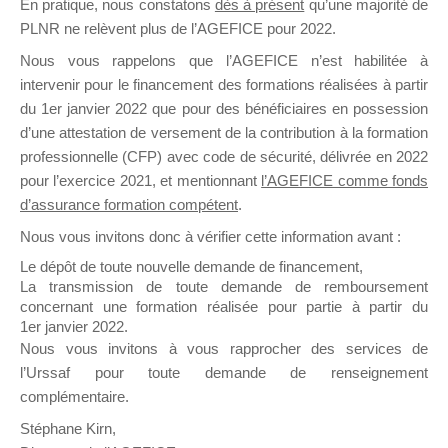
En pratique, nous constatons
dès à présent
qu’une majorité de
il y a un mois
PLNR ne relèvent plus de l’AGEFICE pour 2022.
Nous vous rappelons que l’AGEFICE n’est habilitée à
intervenir pour le financement des formations réalisées à partir
du 1er janvier 2022 que pour des bénéficiaires en possession
d’une attestation de versement de la contribution à la formation
professionnelle (CFP) avec code de sécurité, délivrée en 2022
Ce groupe est destiné aux Organismes de
pour l’exercice 2021, et mentionnant
l’AGEFICE comme fonds
Formation qui souhaitent répondre à l’Appel à
d’assurance formation compétent
.
Propositions Mallette du Dirigeant.
Nous vous invitons donc à vérifier cette information avant :
Ce groupe propose un forum dédié au support
Le dépôt de toute nouvelle demande de financement,
sur lequel il est possible de laisser un message
La transmission de toute demande de remboursement
ou poser une question.
concernant une formation réalisée pour partie à partir du
1er janvier 2022.
NB : Il est nécessaire d’être
inscrit(e)
pour
Nous vous invitons à vous rapprocher des services de
pouvoir rejoindre ce groupe
l’Urssaf pour toute demande de renseignement
complémentaire.
Stéphane Kirn,