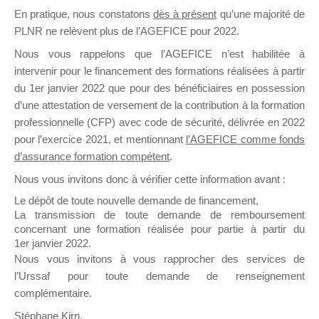
En pratique, nous constatons
dès à présent
qu’une majorité de
il y a un mois
PLNR ne relèvent plus de l’AGEFICE pour 2022.
Nous vous rappelons que l’AGEFICE n’est habilitée à
intervenir pour le financement des formations réalisées à partir
du 1er janvier 2022 que pour des bénéficiaires en possession
d’une attestation de versement de la contribution à la formation
Ce groupe est destiné aux Organismes de
professionnelle (CFP) avec code de sécurité, délivrée en 2022
Formation qui souhaitent répondre à l’Appel à
pour l’exercice 2021, et mentionnant
l’AGEFICE comme fonds
Propositions Mallette du Dirigeant.
d’assurance formation compétent
.
Nous vous invitons donc à vérifier cette information avant :
Ce groupe propose un forum dédié au support
sur lequel il est possible de laisser un message
Le dépôt de toute nouvelle demande de financement,
ou poser une question.
La transmission de toute demande de remboursement
concernant une formation réalisée pour partie à partir du
NB : Il est nécessaire d’être
inscrit(e)
pour
1er janvier 2022.
pouvoir rejoindre ce groupe
Nous vous invitons à vous rapprocher des services de
l’Urssaf pour toute demande de renseignement
complémentaire.
Stéphane Kirn,