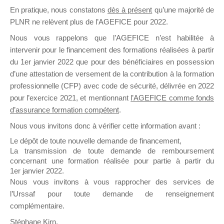
En pratique, nous constatons
dès à présent
qu’une majorité de
il y a un mois
PLNR ne relèvent plus de l’AGEFICE pour 2022.
Nous vous rappelons que l’AGEFICE n’est habilitée à
intervenir pour le financement des formations réalisées à partir
du 1er janvier 2022 que pour des bénéficiaires en possession
d’une attestation de versement de la contribution à la formation
Ce groupe est destiné aux Organismes de
professionnelle (CFP) avec code de sécurité, délivrée en 2022
Formation qui souhaitent répondre à l’Appel à
pour l’exercice 2021, et mentionnant
l’AGEFICE comme fonds
Propositions Mallette du Dirigeant.
d’assurance formation compétent
.
Nous vous invitons donc à vérifier cette information avant :
Ce groupe propose un forum dédié au support
sur lequel il est possible de laisser un message
Le dépôt de toute nouvelle demande de financement,
ou poser une question.
La transmission de toute demande de remboursement
concernant une formation réalisée pour partie à partir du
NB : Il est nécessaire d’être
inscrit(e)
pour
1er janvier 2022.
pouvoir rejoindre ce groupe
Nous vous invitons à vous rapprocher des services de
l’Urssaf pour toute demande de renseignement
complémentaire.
Stéphane Kirn,