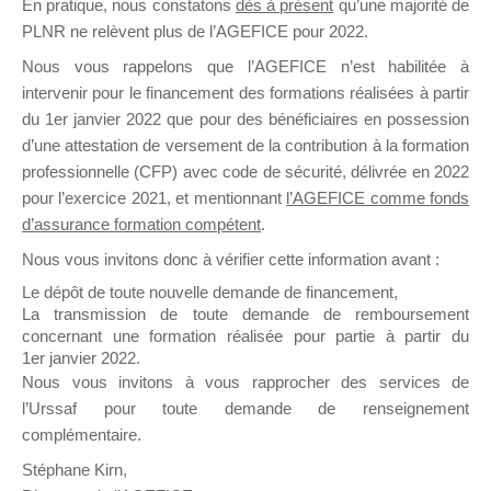
En pratique, nous constatons
dès à présent
qu’une majorité de
il y a un mois
PLNR ne relèvent plus de l’AGEFICE pour 2022.
Nous vous rappelons que l’AGEFICE n’est habilitée à
intervenir pour le financement des formations réalisées à partir
du 1er janvier 2022 que pour des bénéficiaires en possession
d’une attestation de versement de la contribution à la formation
professionnelle (CFP) avec code de sécurité, délivrée en 2022
Ce groupe est destiné aux Organismes de
pour l’exercice 2021, et mentionnant
l’AGEFICE comme fonds
Formation qui souhaitent répondre à l’Appel à
d’assurance formation compétent
.
Propositions Mallette du Dirigeant.
Nous vous invitons donc à vérifier cette information avant :
Ce groupe propose un forum dédié au support
Le dépôt de toute nouvelle demande de financement,
sur lequel il est possible de laisser un message
La transmission de toute demande de remboursement
ou poser une question.
concernant une formation réalisée pour partie à partir du
1er janvier 2022.
NB : Il est nécessaire d’être
inscrit(e)
pour
Nous vous invitons à vous rapprocher des services de
pouvoir rejoindre ce groupe
l’Urssaf pour toute demande de renseignement
complémentaire.
Stéphane Kirn,