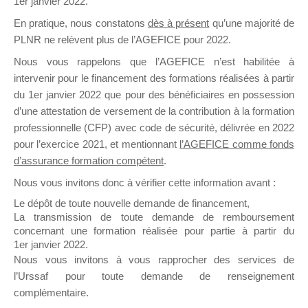
1er janvier 2022.
il y a un mois
En pratique, nous constatons
dès à présent
qu’une majorité de
PLNR ne relèvent plus de l’AGEFICE pour 2022.
Nous vous rappelons que l’AGEFICE n’est habilitée à
intervenir pour le financement des formations réalisées à partir
du 1er janvier 2022 que pour des bénéficiaires en possession
d’une attestation de versement de la contribution à la formation
Ce groupe est destiné aux Organismes de
professionnelle (CFP) avec code de sécurité, délivrée en 2022
Formation qui souhaitent répondre à l’Appel à
pour l’exercice 2021, et mentionnant
l’AGEFICE comme fonds
Propositions Mallette du Dirigeant.
d’assurance formation compétent
.
Ce groupe propose un forum dédié au support
Nous vous invitons donc à vérifier cette information avant :
sur lequel il est possible de laisser un message
Le dépôt de toute nouvelle demande de financement,
ou poser une question.
La transmission de toute demande de remboursement
concernant une formation réalisée pour partie à partir du
NB : Il est nécessaire d’être
inscrit(e)
pour
1er janvier 2022.
pouvoir rejoindre ce groupe
Nous vous invitons à vous rapprocher des services de
l’Urssaf pour toute demande de renseignement
complémentaire.