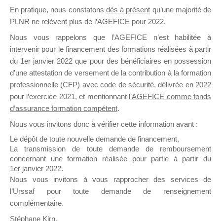
En pratique, nous constatons
dès à présent
qu’une majorité de
il y a un mois
PLNR ne relèvent plus de l’AGEFICE pour 2022.
Nous vous rappelons que l’AGEFICE n’est habilitée à
intervenir pour le financement des formations réalisées à partir
du 1er janvier 2022 que pour des bénéficiaires en possession
d’une attestation de versement de la contribution à la formation
Ce groupe est destiné aux Organismes de
professionnelle (CFP) avec code de sécurité, délivrée en 2022
Formation qui souhaitent répondre à l’Appel à
pour l’exercice 2021, et mentionnant
l’AGEFICE comme fonds
Propositions Mallette du Dirigeant.
d’assurance formation compétent
.
Nous vous invitons donc à vérifier cette information avant :
Ce groupe propose un forum dédié au support
sur lequel il est possible de laisser un message
Le dépôt de toute nouvelle demande de financement,
ou poser une question.
La transmission de toute demande de remboursement
concernant une formation réalisée pour partie à partir du
NB : Il est nécessaire d’être
inscrit(e)
pour
1er janvier 2022.
pouvoir rejoindre ce groupe
Nous vous invitons à vous rapprocher des services de
l’Urssaf pour toute demande de renseignement
complémentaire.
Stéphane Kirn,