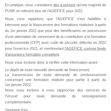
En pratique, nous constatons
dès à présent
qu’une majorité de
il y a un mois
PLNR ne relèvent plus de l’AGEFICE pour 2022.
Nous vous rappelons que l’AGEFICE n’est habilitée à
intervenir pour le financement des formations réalisées à partir
du 1er janvier 2022 que pour des bénéficiaires en possession
d’une attestation de versement de la contribution à la formation
Ce groupe est destiné aux Organismes de
professionnelle (CFP) avec code de sécurité, délivrée en 2022
Formation qui souhaitent répondre à l’Appel à
pour l’exercice 2021, et mentionnant
l’AGEFICE comme fonds
Propositions Mallette du Dirigeant.
d’assurance formation compétent
.
Nous vous invitons donc à vérifier cette information avant :
Ce groupe propose un forum dédié au support
sur lequel il est possible de laisser un message
Le dépôt de toute nouvelle demande de financement,
ou poser une question.
La transmission de toute demande de remboursement
concernant une formation réalisée pour partie à partir du
NB : Il est nécessaire d’être
inscrit(e)
pour
1er janvier 2022.
pouvoir rejoindre ce groupe
Nous vous invitons à vous rapprocher des services de
l’Urssaf pour toute demande de renseignement
complémentaire.
Stéphane Kirn,