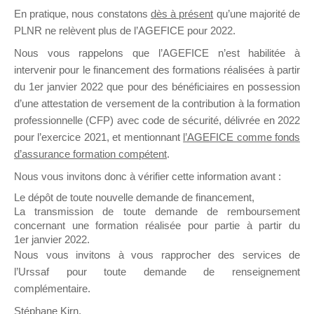
En pratique, nous constatons
dès à présent
qu’une majorité de
il y a un mois
PLNR ne relèvent plus de l’AGEFICE pour 2022.
Nous vous rappelons que l’AGEFICE n’est habilitée à
intervenir pour le financement des formations réalisées à partir
du 1er janvier 2022 que pour des bénéficiaires en possession
d’une attestation de versement de la contribution à la formation
Ce groupe est destiné aux Organismes de
professionnelle (CFP) avec code de sécurité, délivrée en 2022
Formation qui souhaitent répondre à l’Appel à
pour l’exercice 2021, et mentionnant
l’AGEFICE comme fonds
Propositions Mallette du Dirigeant.
d’assurance formation compétent
.
Nous vous invitons donc à vérifier cette information avant :
Ce groupe propose un forum dédié au support
sur lequel il est possible de laisser un message
Le dépôt de toute nouvelle demande de financement,
ou poser une question.
La transmission de toute demande de remboursement
concernant une formation réalisée pour partie à partir du
NB : Il est nécessaire d’être
inscrit(e)
pour
1er janvier 2022.
pouvoir rejoindre ce groupe
Nous vous invitons à vous rapprocher des services de
l’Urssaf pour toute demande de renseignement
complémentaire.
Stéphane Kirn,