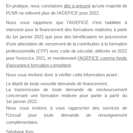
En pratique, nous constatons
dès à présent
qu’une majorité de
il y a un mois
PLNR ne relèvent plus de l’AGEFICE pour 2022.
Nous vous rappelons que l’AGEFICE n’est habilitée à
intervenir pour le financement des formations réalisées à partir
du 1er janvier 2022 que pour des bénéficiaires en possession
d’une attestation de versement de la contribution à la formation
Ce groupe est destiné aux Organismes de
professionnelle (CFP) avec code de sécurité, délivrée en 2022
Formation qui souhaitent répondre à l’Appel à
pour l’exercice 2021, et mentionnant
l’AGEFICE comme fonds
Propositions Mallette du Dirigeant.
d’assurance formation compétent
.
Nous vous invitons donc à vérifier cette information avant :
Ce groupe propose un forum dédié au support
sur lequel il est possible de laisser un message
Le dépôt de toute nouvelle demande de financement,
ou poser une question.
La transmission de toute demande de remboursement
concernant une formation réalisée pour partie à partir du
NB : Il est nécessaire d’être
inscrit(e)
pour
1er janvier 2022.
pouvoir rejoindre ce groupe
Nous vous invitons à vous rapprocher des services de
l’Urssaf pour toute demande de renseignement
complémentaire.
Stéphane Kirn,