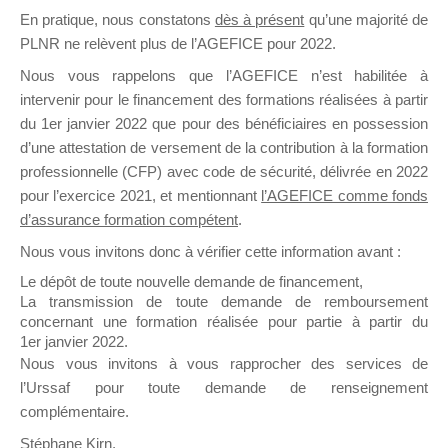
En pratique, nous constatons
dès à présent
qu’une majorité de
il y a un mois
PLNR ne relèvent plus de l’AGEFICE pour 2022.
Nous vous rappelons que l’AGEFICE n’est habilitée à
intervenir pour le financement des formations réalisées à partir
du 1er janvier 2022 que pour des bénéficiaires en possession
d’une attestation de versement de la contribution à la formation
Ce groupe est destiné aux Organismes de
professionnelle (CFP) avec code de sécurité, délivrée en 2022
Formation qui souhaitent répondre à l’Appel à
pour l’exercice 2021, et mentionnant
l’AGEFICE comme fonds
Propositions Mallette du Dirigeant.
d’assurance formation compétent
.
Nous vous invitons donc à vérifier cette information avant :
Ce groupe propose un forum dédié au support
sur lequel il est possible de laisser un message
Le dépôt de toute nouvelle demande de financement,
ou poser une question.
La transmission de toute demande de remboursement
concernant une formation réalisée pour partie à partir du
NB : Il est nécessaire d’être
inscrit(e)
pour
1er janvier 2022.
pouvoir rejoindre ce groupe
Nous vous invitons à vous rapprocher des services de
l’Urssaf pour toute demande de renseignement
complémentaire.
Stéphane Kirn,