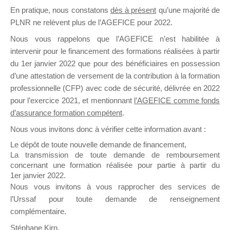
En pratique, nous constatons
dès à présent
qu’une majorité de
il y a un mois
PLNR ne relèvent plus de l’AGEFICE pour 2022.
Nous vous rappelons que l’AGEFICE n’est habilitée à
intervenir pour le financement des formations réalisées à partir
du 1er janvier 2022 que pour des bénéficiaires en possession
d’une attestation de versement de la contribution à la formation
Ce groupe est destiné aux Organismes de
professionnelle (CFP) avec code de sécurité, délivrée en 2022
Formation qui souhaitent répondre à l’Appel à
pour l’exercice 2021, et mentionnant
l’AGEFICE comme fonds
Propositions Mallette du Dirigeant.
d’assurance formation compétent
.
Nous vous invitons donc à vérifier cette information avant :
Ce groupe propose un forum dédié au support
sur lequel il est possible de laisser un message
Le dépôt de toute nouvelle demande de financement,
ou poser une question.
La transmission de toute demande de remboursement
concernant une formation réalisée pour partie à partir du
NB : Il est nécessaire d’être
inscrit(e)
pour
1er janvier 2022.
pouvoir rejoindre ce groupe
Nous vous invitons à vous rapprocher des services de
l’Urssaf pour toute demande de renseignement
complémentaire.
Stéphane Kirn,