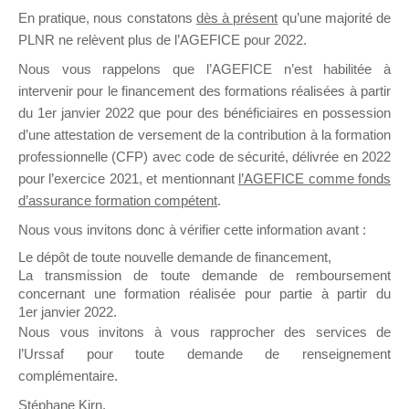
En pratique, nous constatons
dès à présent
qu’une majorité de
il y a un mois
PLNR ne relèvent plus de l’AGEFICE pour 2022.
Nous vous rappelons que l’AGEFICE n’est habilitée à
intervenir pour le financement des formations réalisées à partir
du 1er janvier 2022 que pour des bénéficiaires en possession
d’une attestation de versement de la contribution à la formation
Ce groupe est destiné aux Organismes de
professionnelle (CFP) avec code de sécurité, délivrée en 2022
Formation qui souhaitent répondre à l’Appel à
pour l’exercice 2021, et mentionnant
l’AGEFICE comme fonds
Propositions Mallette du Dirigeant.
d’assurance formation compétent
.
Nous vous invitons donc à vérifier cette information avant :
Ce groupe propose un forum dédié au support
sur lequel il est possible de laisser un message
Le dépôt de toute nouvelle demande de financement,
ou poser une question.
La transmission de toute demande de remboursement
concernant une formation réalisée pour partie à partir du
NB : Il est nécessaire d’être
inscrit(e)
pour
1er janvier 2022.
pouvoir rejoindre ce groupe
Nous vous invitons à vous rapprocher des services de
l’Urssaf pour toute demande de renseignement
complémentaire.
Stéphane Kirn,