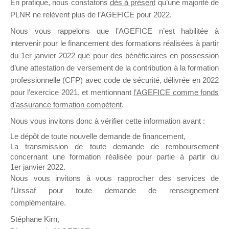
En pratique, nous constatons
dès à présent
qu’une majorité de
il y a un mois
PLNR ne relèvent plus de l’AGEFICE pour 2022.
Nous vous rappelons que l’AGEFICE n’est habilitée à
intervenir pour le financement des formations réalisées à partir
du 1er janvier 2022 que pour des bénéficiaires en possession
d’une attestation de versement de la contribution à la formation
professionnelle (CFP) avec code de sécurité, délivrée en 2022
Ce groupe est destiné aux Organismes de
pour l’exercice 2021, et mentionnant
l’AGEFICE comme fonds
Formation qui souhaitent répondre à l’Appel à
d’assurance formation compétent
.
Propositions Mallette du Dirigeant.
Nous vous invitons donc à vérifier cette information avant :
Ce groupe propose un forum dédié au support
Le dépôt de toute nouvelle demande de financement,
sur lequel il est possible de laisser un message
La transmission de toute demande de remboursement
ou poser une question.
concernant une formation réalisée pour partie à partir du
1er janvier 2022.
NB : Il est nécessaire d’être
inscrit(e)
pour
Nous vous invitons à vous rapprocher des services de
pouvoir rejoindre ce groupe
l’Urssaf pour toute demande de renseignement
complémentaire.
Stéphane Kirn,