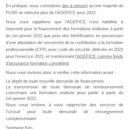
En pratique, nous constatons
dès à présent
qu’une majorité de
il y a un mois
PLNR ne relèvent plus de l’AGEFICE pour 2022.
Nous vous rappelons que l’AGEFICE n’est habilitée à
intervenir pour le financement des formations réalisées à partir
du 1er janvier 2022 que pour des bénéficiaires en possession
d’une attestation de versement de la contribution à la formation
Ce groupe est destiné aux Organismes de
professionnelle (CFP) avec code de sécurité, délivrée en 2022
Formation qui souhaitent répondre à l’Appel à
pour l’exercice 2021, et mentionnant
l’AGEFICE comme fonds
Propositions Mallette du Dirigeant.
d’assurance formation compétent
.
Nous vous invitons donc à vérifier cette information avant :
Ce groupe propose un forum dédié au support
sur lequel il est possible de laisser un message
Le dépôt de toute nouvelle demande de financement,
ou poser une question.
La transmission de toute demande de remboursement
concernant une formation réalisée pour partie à partir du
NB : Il est nécessaire d’être
inscrit(e)
pour
1er janvier 2022.
pouvoir rejoindre ce groupe
Nous vous invitons à vous rapprocher des services de
l’Urssaf pour toute demande de renseignement
complémentaire.
Stéphane Kirn,