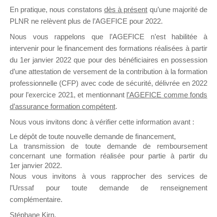
En pratique, nous constatons
dès à présent
qu’une majorité de
il y a un mois
PLNR ne relèvent plus de l’AGEFICE pour 2022.
Nous vous rappelons que l’AGEFICE n’est habilitée à
intervenir pour le financement des formations réalisées à partir
du 1er janvier 2022 que pour des bénéficiaires en possession
d’une attestation de versement de la contribution à la formation
Ce groupe est destiné aux Organismes de
professionnelle (CFP) avec code de sécurité, délivrée en 2022
Formation qui souhaitent répondre à l’Appel à
pour l’exercice 2021, et mentionnant
l’AGEFICE comme fonds
Propositions Mallette du Dirigeant.
d’assurance formation compétent
.
Nous vous invitons donc à vérifier cette information avant :
Ce groupe propose un forum dédié au support
sur lequel il est possible de laisser un message
Le dépôt de toute nouvelle demande de financement,
ou poser une question.
La transmission de toute demande de remboursement
concernant une formation réalisée pour partie à partir du
NB : Il est nécessaire d’être
inscrit(e)
pour
1er janvier 2022.
pouvoir rejoindre ce groupe
Nous vous invitons à vous rapprocher des services de
l’Urssaf pour toute demande de renseignement
complémentaire.
Stéphane Kirn,