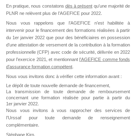
En pratique, nous constatons
dès à présent
qu’une majorité de
il y a un mois
PLNR ne relèvent plus de l’AGEFICE pour 2022.
Nous vous rappelons que l’AGEFICE n’est habilitée à
intervenir pour le financement des formations réalisées à partir
du 1er janvier 2022 que pour des bénéficiaires en possession
d’une attestation de versement de la contribution à la formation
Ce groupe est destiné aux Organismes de
professionnelle (CFP) avec code de sécurité, délivrée en 2022
Formation qui souhaitent répondre à l’Appel à
pour l’exercice 2021, et mentionnant
l’AGEFICE comme fonds
Propositions Mallette du Dirigeant.
d’assurance formation compétent
.
Nous vous invitons donc à vérifier cette information avant :
Ce groupe propose un forum dédié au support
sur lequel il est possible de laisser un message
Le dépôt de toute nouvelle demande de financement,
ou poser une question.
La transmission de toute demande de remboursement
concernant une formation réalisée pour partie à partir du
NB : Il est nécessaire d’être
inscrit(e)
pour
1er janvier 2022.
pouvoir rejoindre ce groupe
Nous vous invitons à vous rapprocher des services de
l’Urssaf pour toute demande de renseignement
complémentaire.
Stéphane Kirn,