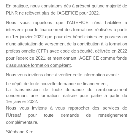
En pratique, nous constatons
dès à présent
qu’une majorité de
il y a un mois
PLNR ne relèvent plus de l’AGEFICE pour 2022.
Nous vous rappelons que l’AGEFICE n’est habilitée à
intervenir pour le financement des formations réalisées à partir
du 1er janvier 2022 que pour des bénéficiaires en possession
d’une attestation de versement de la contribution à la formation
Ce groupe est destiné aux Organismes de
professionnelle (CFP) avec code de sécurité, délivrée en 2022
Formation qui souhaitent répondre à l’Appel à
pour l’exercice 2021, et mentionnant
l’AGEFICE comme fonds
Propositions Mallette du Dirigeant.
d’assurance formation compétent
.
Nous vous invitons donc à vérifier cette information avant :
Ce groupe propose un forum dédié au support
sur lequel il est possible de laisser un message
Le dépôt de toute nouvelle demande de financement,
ou poser une question.
La transmission de toute demande de remboursement
concernant une formation réalisée pour partie à partir du
NB : Il est nécessaire d’être
inscrit(e)
pour
1er janvier 2022.
pouvoir rejoindre ce groupe
Nous vous invitons à vous rapprocher des services de
l’Urssaf pour toute demande de renseignement
complémentaire.
Stéphane Kirn,