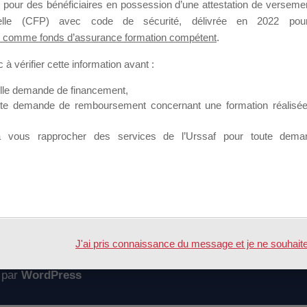
 pour des bénéficiaires en possession d’une attestation de versement
mation qui souhaitent répondre à l’Appel à Propositions Mallette du 
nnelle (CFP) avec code de sécurité, délivrée en 2022 pour
 comme fonds d’assurance formation compétent
.
 sur lequel il est possible de laisser un message ou poser une quest
à vérifier cette information avant :
ouvoir rejoindre ce groupe
elle demande de financement,
ute demande de remboursement concernant une formation réalisée p
à vous rapprocher des services de l’Urssaf pour toute dema
Accueil
Forum
ite Programmation Session MDD
J'ai pris connaissance du message et je ne souhaite pl
 par
WordPress