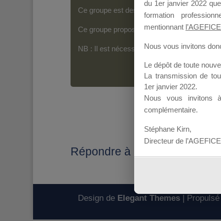
du 1er janvier 2022 que
Ce groupe est destiné aux Organismes de For
formation professio
mentionnant
l’AGEFICE
Ce groupe propose un forum dédié au support
Nous vous invitons donc 
NB : Il est nécessaire d’être
inscrit(e)
pour p
Le dépôt de toute nouv
La transmission de to
1er janvier 2022.
Nous vous invitons 
complémentaire.
Stéphane Kirn,
Directeur de l’AGEFICE
Répondre à : Problème sur s
Design de
Elegant Themes
| Propulsé