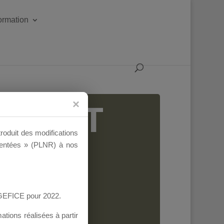
formation
IGEANT
troduit des modifications
ementées » (PLNR) à nos
AGEFICE pour 2022.
tions réalisées à partir