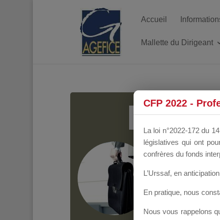
Accueil
Information
Mallette du Dirigeant
MALL
CFP 2022 - Prof
La loi n°2022-172 du 14 
législatives qui ont p
Groupe Public
il y
confrères du fonds inter
L’Urssaf,
en anticipation 
En pratique, nous cons
Nous vous rappelons que