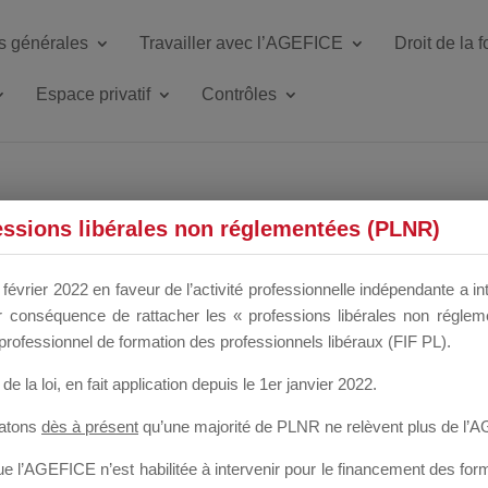
s générales
Travailler avec l’AGEFICE
Droit de la 
Espace privatif
Contrôles
ETTE DU DIR
essions libérales non réglementées (PLNR)
février 2022 en faveur de l’activité professionnelle indépendante a in
our conséquence de rattacher les « professions libérales non régl
 a un mois
professionnel de formation des professionnels libéraux (FIF PL).
de la loi
, en fait application depuis le 1er janvier 2022.
tatons
dès à présent
qu’une majorité de PLNR ne relèvent plus de l’
 l’AGEFICE n’est habilitée à intervenir pour le financement des forma