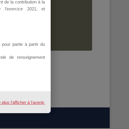
 de la contribution à la
Dirigeant.
 l’exercice 2021, et
ion.
our partie à partir du
nde de renseignement
us l'afficher à l'avenir.