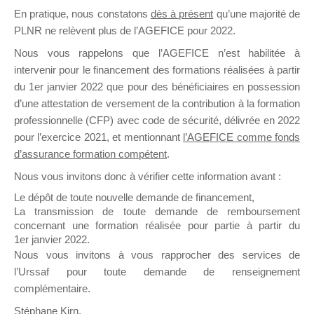
En pratique, nous constatons
dès à présent
qu’une majorité de
il y a un mois
PLNR ne relèvent plus de l’AGEFICE pour 2022.
Nous vous rappelons que l’AGEFICE n’est habilitée à
intervenir pour le financement des formations réalisées à partir
du 1er janvier 2022 que pour des bénéficiaires en possession
d’une attestation de versement de la contribution à la formation
Ce groupe est destiné aux Organismes de
professionnelle (CFP) avec code de sécurité, délivrée en 2022
Formation qui souhaitent répondre à l’Appel à
pour l’exercice 2021, et mentionnant
l’AGEFICE comme fonds
Propositions Mallette du Dirigeant.
d’assurance formation compétent
.
Nous vous invitons donc à vérifier cette information avant :
Ce groupe propose un forum dédié au support
sur lequel il est possible de laisser un message
Le dépôt de toute nouvelle demande de financement,
ou poser une question.
La transmission de toute demande de remboursement
concernant une formation réalisée pour partie à partir du
NB : Il est nécessaire d’être
inscrit(e)
pour
1er janvier 2022.
pouvoir rejoindre ce groupe
Nous vous invitons à vous rapprocher des services de
l’Urssaf pour toute demande de renseignement
complémentaire.
Stéphane Kirn,