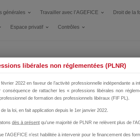
s générales
Travailler avec l’AGEFICE
Droit de la 
Espace privatif
Contrôles
ETTE DU DIR
essions libérales non réglementées (PLNR)
février 2022 en faveur de l’activité professionnelle indépendante a in
our conséquence de rattacher les « professions libérales non régl
 a un mois
professionnel de formation des professionnels libéraux (FIF PL).
de la loi
, en fait application depuis le 1er janvier 2022.
tatons
dès à présent
qu’une majorité de PLNR ne relèvent plus de l’
 l’AGEFICE n’est habilitée à intervenir pour le financement des forma