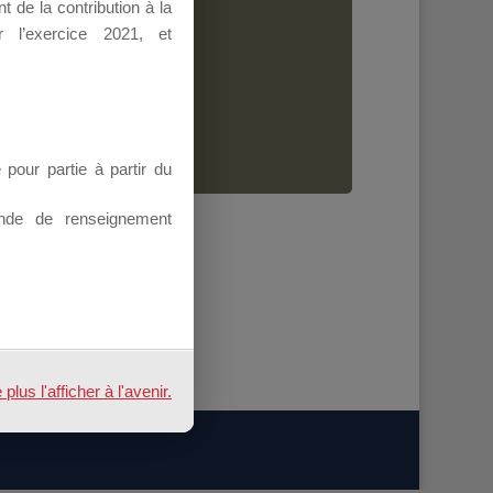
 de la contribution à la
Dirigeant.
 l’exercice 2021, et
ion.
our partie à partir du
nde de renseignement
us l'afficher à l'avenir.