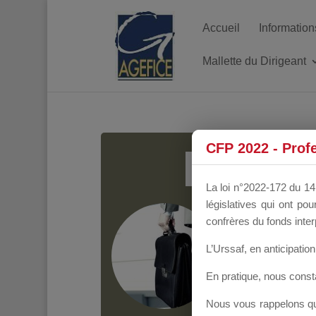
Accueil
Information
Mallette du Dirigeant
MALL
CFP 2022 - Prof
La loi n°2022-172 du 14 
législatives qui ont p
Groupe Public
il y
confrères du fonds inter
L’Urssaf,
en anticipation 
En pratique, nous cons
Nous vous rappelons que