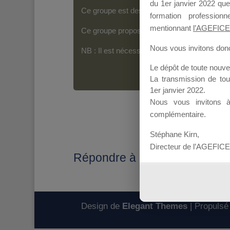
du 1er janvier 2022 que
Ce groupe est destiné aux Organismes de For
formation professio
mentionnant
l’AGEFICE
Ce groupe propose un forum dédié au support
Nous vous invitons donc 
NB : Il est nécessaire d’être
inscrit(e)
pour p
Le dépôt de toute nouv
La transmission de to
1er janvier 2022.
Nous vous invitons 
complémentaire.
Stéphane Kirn,
Directeur de l’AGEFICE
Répondre à : MALETTE DU 
Design de
Elegant Themes
| Propulsé