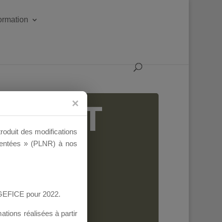
formation
IGEANT
troduit des modifications
ementées » (PLNR) à nos
AGEFICE pour 2022.
tions réalisées à partir