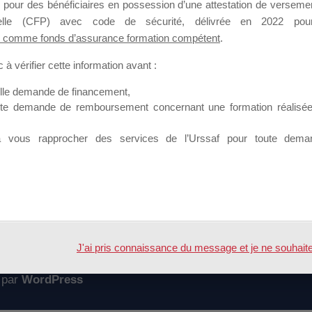
 pour des bénéficiaires en possession d’une attestation de versement
mation qui souhaitent répondre à l’Appel à Propositions Mallette du 
nnelle (CFP) avec code de sécurité, délivrée en 2022 pour
 comme fonds d’assurance formation compétent
.
 sur lequel il est possible de laisser un message ou poser une quest
à vérifier cette information avant :
ouvoir rejoindre ce groupe
elle demande de financement,
ute demande de remboursement concernant une formation réalisée p
à vous rapprocher des services de l’Urssaf pour toute dema
Accueil
Forum
DIRIGEANT 2021
J'ai pris connaissance du message et je ne souhaite pl
 par
WordPress