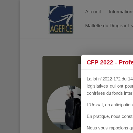
Accueil
Information
Mallette du Dirigeant
MALL
CFP 2022 - Prof
La loi n°2022-172 du 14 
législatives qui ont p
Groupe Public
il y
confrères du fonds inter
L’Urssaf,
en anticipation 
En pratique, nous cons
Nous vous rappelons que