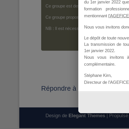
du 1er janvier 2022 que
Ce groupe est destiné aux Organismes de For
formation professio
mentionnant
l’AGEFICE
Ce groupe propose un forum dédié au support
Nous vous invitons donc 
NB : Il est nécessaire d’être
inscrit(e)
pour p
Le dépôt de toute nouv
La transmission de to
1er janvier 2022.
Nous vous invitons 
complémentaire.
Stéphane Kirn,
Directeur de l’AGEFICE
Répondre à : Mallette du diri
Design de
Elegant Themes
| Propulsé