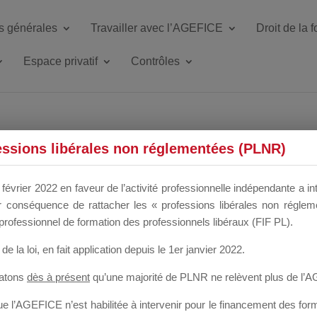
s générales
Travailler avec l’AGEFICE
Droit de la 
Espace privatif
Contrôles
ETTE DU DIR
essions libérales non réglementées (PLNR)
février 2022 en faveur de l’activité professionnelle indépendante a in
our conséquence de rattacher les « professions libérales non régl
 a un mois
professionnel de formation des professionnels libéraux (FIF PL).
de la loi
, en fait application depuis le 1er janvier 2022.
tatons
dès à présent
qu’une majorité de PLNR ne relèvent plus de l’
 l’AGEFICE n’est habilitée à intervenir pour le financement des forma