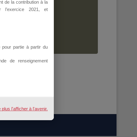
 de la contribution à la
Dirigeant.
 l’exercice 2021, et
ion.
our partie à partir du
nde de renseignement
us l'afficher à l'avenir.