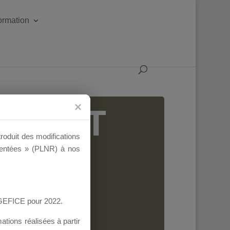
formation
IGEANT
troduit des modifications
ementées » (PLNR) à nos
AGEFICE pour 2022.
tions réalisées à partir