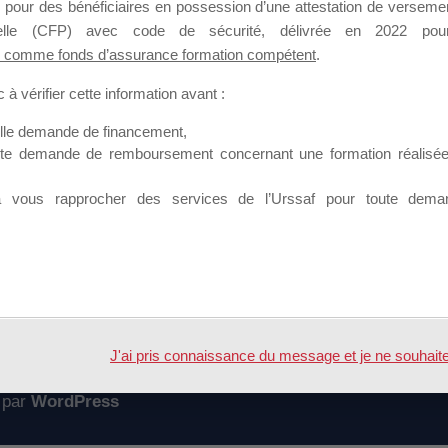
 pour des bénéficiaires en possession d’une attestation de versement
mation qui souhaitent répondre à l’Appel à Propositions Mallette du 
nnelle (CFP) avec code de sécurité, délivrée en 2022 pour
 comme fonds d’assurance formation compétent
.
 sur lequel il est possible de laisser un message ou poser une quest
à vérifier cette information avant :
ouvoir rejoindre ce groupe
elle demande de financement,
ute demande de remboursement concernant une formation réalisée p
à vous rapprocher des services de l’Urssaf pour toute dema
Accueil
Forum
geant
J'ai pris connaissance du message et je ne souhaite pl
 par
WordPress