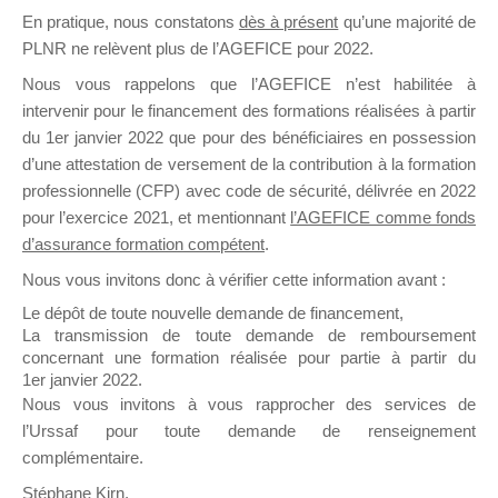
En pratique, nous constatons
dès à présent
qu’une majorité de
il y a un mois
PLNR ne relèvent plus de l’AGEFICE pour 2022.
Nous vous rappelons que l’AGEFICE n’est habilitée à
intervenir pour le financement des formations réalisées à partir
du 1er janvier 2022 que pour des bénéficiaires en possession
d’une attestation de versement de la contribution à la formation
Ce groupe est destiné aux Organismes de
professionnelle (CFP) avec code de sécurité, délivrée en 2022
Formation qui souhaitent répondre à l’Appel à
pour l’exercice 2021, et mentionnant
l’AGEFICE comme fonds
Propositions Mallette du Dirigeant.
d’assurance formation compétent
.
Nous vous invitons donc à vérifier cette information avant :
Ce groupe propose un forum dédié au support
sur lequel il est possible de laisser un message
Le dépôt de toute nouvelle demande de financement,
ou poser une question.
La transmission de toute demande de remboursement
concernant une formation réalisée pour partie à partir du
NB : Il est nécessaire d’être
inscrit(e)
pour
1er janvier 2022.
pouvoir rejoindre ce groupe
Nous vous invitons à vous rapprocher des services de
l’Urssaf pour toute demande de renseignement
complémentaire.
Stéphane Kirn,