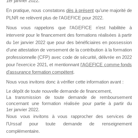
1er janvier 2022.
il y a un mois
En pratique, nous constatons
dès à présent
qu’une majorité de
PLNR ne relèvent plus de l’AGEFICE pour 2022.
Nous vous rappelons que l’AGEFICE n’est habilitée à
intervenir pour le financement des formations réalisées à partir
du 1er janvier 2022 que pour des bénéficiaires en possession
d’une attestation de versement de la contribution à la formation
Ce groupe est destiné aux Organismes de
professionnelle (CFP) avec code de sécurité, délivrée en 2022
Formation qui souhaitent répondre à l’Appel à
pour l’exercice 2021, et mentionnant
l’AGEFICE comme fonds
Propositions Mallette du Dirigeant.
d’assurance formation compétent
.
Ce groupe propose un forum dédié au support
Nous vous invitons donc à vérifier cette information avant :
sur lequel il est possible de laisser un message
Le dépôt de toute nouvelle demande de financement,
ou poser une question.
La transmission de toute demande de remboursement
concernant une formation réalisée pour partie à partir du
NB : Il est nécessaire d’être
inscrit(e)
pour
1er janvier 2022.
pouvoir rejoindre ce groupe
Nous vous invitons à vous rapprocher des services de
l’Urssaf pour toute demande de renseignement
complémentaire.