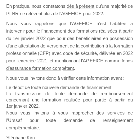
En pratique, nous constatons
dès à présent
qu’une majorité de
il y a un mois
PLNR ne relèvent plus de l’AGEFICE pour 2022.
Nous vous rappelons que l’AGEFICE n’est habilitée à
intervenir pour le financement des formations réalisées à partir
du 1er janvier 2022 que pour des bénéficiaires en possession
d’une attestation de versement de la contribution à la formation
Ce groupe est destiné aux Organismes de
professionnelle (CFP) avec code de sécurité, délivrée en 2022
Formation qui souhaitent répondre à l’Appel à
pour l’exercice 2021, et mentionnant
l’AGEFICE comme fonds
Propositions Mallette du Dirigeant.
d’assurance formation compétent
.
Nous vous invitons donc à vérifier cette information avant :
Ce groupe propose un forum dédié au support
sur lequel il est possible de laisser un message
Le dépôt de toute nouvelle demande de financement,
ou poser une question.
La transmission de toute demande de remboursement
concernant une formation réalisée pour partie à partir du
NB : Il est nécessaire d’être
inscrit(e)
pour
1er janvier 2022.
pouvoir rejoindre ce groupe
Nous vous invitons à vous rapprocher des services de
l’Urssaf pour toute demande de renseignement
complémentaire.
Stéphane Kirn,