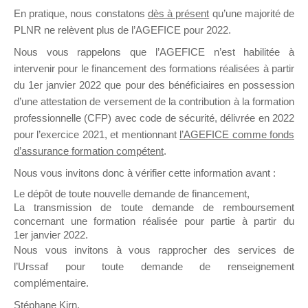
En pratique, nous constatons
dès à présent
qu’une majorité de
il y a un mois
PLNR ne relèvent plus de l’AGEFICE pour 2022.
Nous vous rappelons que l’AGEFICE n’est habilitée à
intervenir pour le financement des formations réalisées à partir
du 1er janvier 2022 que pour des bénéficiaires en possession
d’une attestation de versement de la contribution à la formation
Ce groupe est destiné aux Organismes de
professionnelle (CFP) avec code de sécurité, délivrée en 2022
Formation qui souhaitent répondre à l’Appel à
pour l’exercice 2021, et mentionnant
l’AGEFICE comme fonds
Propositions Mallette du Dirigeant.
d’assurance formation compétent
.
Nous vous invitons donc à vérifier cette information avant :
Ce groupe propose un forum dédié au support
sur lequel il est possible de laisser un message
Le dépôt de toute nouvelle demande de financement,
ou poser une question.
La transmission de toute demande de remboursement
concernant une formation réalisée pour partie à partir du
NB : Il est nécessaire d’être
inscrit(e)
pour
1er janvier 2022.
pouvoir rejoindre ce groupe
Nous vous invitons à vous rapprocher des services de
l’Urssaf pour toute demande de renseignement
complémentaire.
Stéphane Kirn,