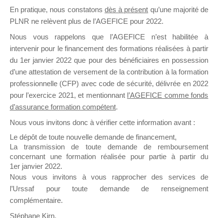
En pratique, nous constatons
dès à présent
qu’une majorité de
il y a un mois
PLNR ne relèvent plus de l’AGEFICE pour 2022.
Nous vous rappelons que l’AGEFICE n’est habilitée à
intervenir pour le financement des formations réalisées à partir
du 1er janvier 2022 que pour des bénéficiaires en possession
d’une attestation de versement de la contribution à la formation
Ce groupe est destiné aux Organismes de
professionnelle (CFP) avec code de sécurité, délivrée en 2022
Formation qui souhaitent répondre à l’Appel à
pour l’exercice 2021, et mentionnant
l’AGEFICE comme fonds
Propositions Mallette du Dirigeant.
d’assurance formation compétent
.
Nous vous invitons donc à vérifier cette information avant :
Ce groupe propose un forum dédié au support
sur lequel il est possible de laisser un message
Le dépôt de toute nouvelle demande de financement,
ou poser une question.
La transmission de toute demande de remboursement
concernant une formation réalisée pour partie à partir du
NB : Il est nécessaire d’être
inscrit(e)
pour
1er janvier 2022.
pouvoir rejoindre ce groupe
Nous vous invitons à vous rapprocher des services de
l’Urssaf pour toute demande de renseignement
complémentaire.
Stéphane Kirn,