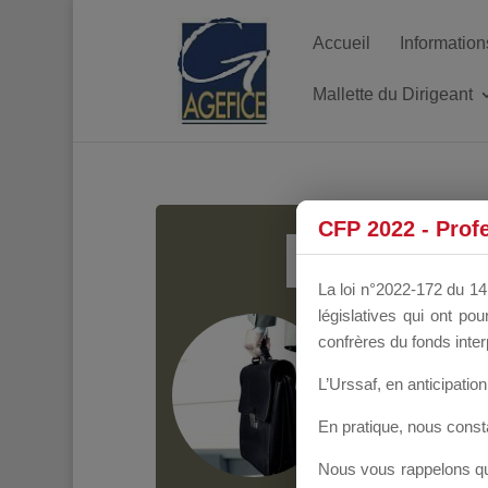
Accueil
Information
Mallette du Dirigeant
MALL
CFP 2022 - Prof
La loi n°2022-172 du 14 
législatives qui ont p
Groupe Public
il y
confrères du fonds inter
L’Urssaf,
en anticipation 
En pratique, nous cons
Nous vous rappelons que