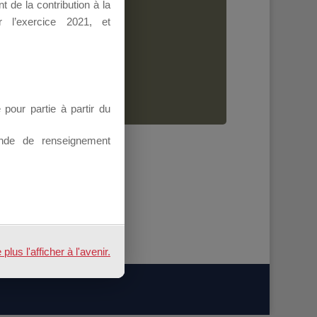
 de la contribution à la
Dirigeant.
 l’exercice 2021, et
ion.
our partie à partir du
nde de renseignement
us l'afficher à l'avenir.