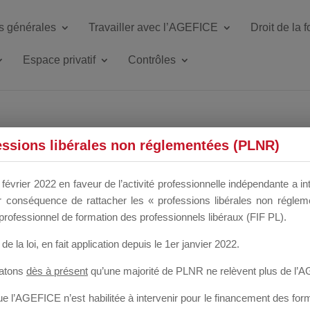
s générales
Travailler avec l’AGEFICE
Droit de la 
Espace privatif
Contrôles
ETTE DU DIR
essions libérales non réglementées (PLNR)
février 2022 en faveur de l’activité professionnelle indépendante a in
our conséquence de rattacher les « professions libérales non régl
 a un mois
professionnel de formation des professionnels libéraux (FIF PL).
de la loi
, en fait application depuis le 1er janvier 2022.
tatons
dès à présent
qu’une majorité de PLNR ne relèvent plus de l’
 l’AGEFICE n’est habilitée à intervenir pour le financement des forma