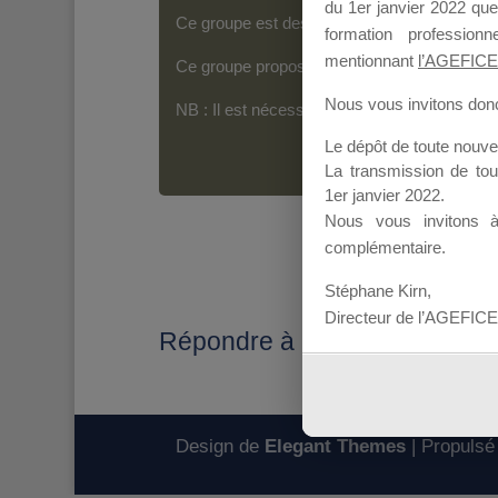
du 1er janvier 2022 que
Ce groupe est destiné aux Organismes de For
formation professio
mentionnant
l’AGEFICE
Ce groupe propose un forum dédié au support
Nous vous invitons donc 
NB : Il est nécessaire d’être
inscrit(e)
pour p
Le dépôt de toute nouv
La transmission de to
1er janvier 2022.
Nous vous invitons 
complémentaire.
Stéphane Kirn,
Directeur de l’AGEFICE
Répondre à : Information M
Design de
Elegant Themes
| Propulsé