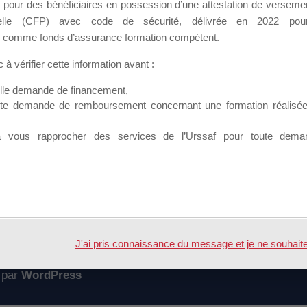
 pour des bénéficiaires en possession d’une attestation de versement
mation qui souhaitent répondre à l’Appel à Propositions Mallette du 
nnelle (CFP) avec code de sécurité, délivrée en 2022 pour
 comme fonds d’assurance formation compétent
.
 sur lequel il est possible de laisser un message ou poser une quest
à vérifier cette information avant :
ouvoir rejoindre ce groupe
elle demande de financement,
ute demande de remboursement concernant une formation réalisée p
à vous rapprocher des services de l’Urssaf pour toute dema
Accueil
Forum
DD2020
J'ai pris connaissance du message et je ne souhaite pl
 par
WordPress