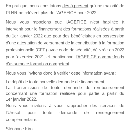
En pratique, nous constatons
dès à présent
qu’une majorité de
il y a un mois
PLNR ne relèvent plus de l’AGEFICE pour 2022.
Nous vous rappelons que l’AGEFICE n’est habilitée à
intervenir pour le financement des formations réalisées à partir
du 1er janvier 2022 que pour des bénéficiaires en possession
d’une attestation de versement de la contribution à la formation
Ce groupe est destiné aux Organismes de
professionnelle (CFP) avec code de sécurité, délivrée en 2022
Formation qui souhaitent répondre à l’Appel à
pour l’exercice 2021, et mentionnant
l’AGEFICE comme fonds
Propositions Mallette du Dirigeant.
d’assurance formation compétent
.
Nous vous invitons donc à vérifier cette information avant :
Ce groupe propose un forum dédié au support
sur lequel il est possible de laisser un message
Le dépôt de toute nouvelle demande de financement,
ou poser une question.
La transmission de toute demande de remboursement
concernant une formation réalisée pour partie à partir du
NB : Il est nécessaire d’être
inscrit(e)
pour
1er janvier 2022.
pouvoir rejoindre ce groupe
Nous vous invitons à vous rapprocher des services de
l’Urssaf pour toute demande de renseignement
complémentaire.
Stéphane Kirn,