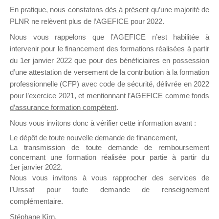
En pratique, nous constatons
dès à présent
qu’une majorité de
il y a un mois
PLNR ne relèvent plus de l’AGEFICE pour 2022.
Nous vous rappelons que l’AGEFICE n’est habilitée à
intervenir pour le financement des formations réalisées à partir
du 1er janvier 2022 que pour des bénéficiaires en possession
d’une attestation de versement de la contribution à la formation
Ce groupe est destiné aux Organismes de
professionnelle (CFP) avec code de sécurité, délivrée en 2022
Formation qui souhaitent répondre à l’Appel à
pour l’exercice 2021, et mentionnant
l’AGEFICE comme fonds
Propositions Mallette du Dirigeant.
d’assurance formation compétent
.
Nous vous invitons donc à vérifier cette information avant :
Ce groupe propose un forum dédié au support
sur lequel il est possible de laisser un message
Le dépôt de toute nouvelle demande de financement,
ou poser une question.
La transmission de toute demande de remboursement
concernant une formation réalisée pour partie à partir du
NB : Il est nécessaire d’être
inscrit(e)
pour
1er janvier 2022.
pouvoir rejoindre ce groupe
Nous vous invitons à vous rapprocher des services de
l’Urssaf pour toute demande de renseignement
complémentaire.
Stéphane Kirn,