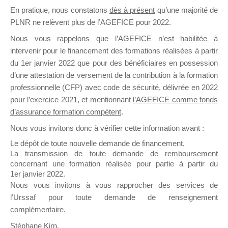
En pratique, nous constatons
dès à présent
qu’une majorité de
il y a un mois
PLNR ne relèvent plus de l’AGEFICE pour 2022.
Nous vous rappelons que l’AGEFICE n’est habilitée à
intervenir pour le financement des formations réalisées à partir
du 1er janvier 2022 que pour des bénéficiaires en possession
d’une attestation de versement de la contribution à la formation
Ce groupe est destiné aux Organismes de
professionnelle (CFP) avec code de sécurité, délivrée en 2022
Formation qui souhaitent répondre à l’Appel à
pour l’exercice 2021, et mentionnant
l’AGEFICE comme fonds
Propositions Mallette du Dirigeant.
d’assurance formation compétent
.
Nous vous invitons donc à vérifier cette information avant :
Ce groupe propose un forum dédié au support
sur lequel il est possible de laisser un message
Le dépôt de toute nouvelle demande de financement,
ou poser une question.
La transmission de toute demande de remboursement
concernant une formation réalisée pour partie à partir du
NB : Il est nécessaire d’être
inscrit(e)
pour
1er janvier 2022.
pouvoir rejoindre ce groupe
Nous vous invitons à vous rapprocher des services de
l’Urssaf pour toute demande de renseignement
complémentaire.
Stéphane Kirn,