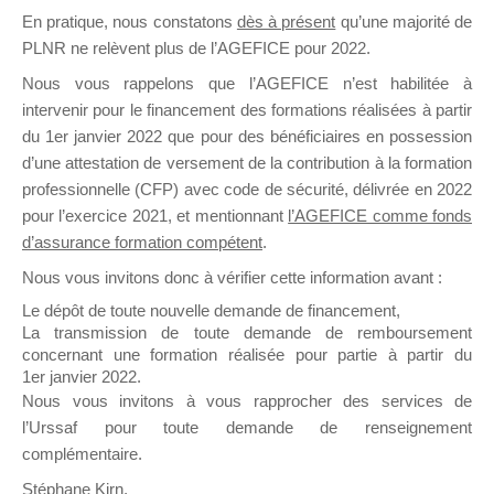
En pratique, nous constatons
dès à présent
qu’une majorité de
il y a un mois
PLNR ne relèvent plus de l’AGEFICE pour 2022.
Nous vous rappelons que l’AGEFICE n’est habilitée à
intervenir pour le financement des formations réalisées à partir
du 1er janvier 2022 que pour des bénéficiaires en possession
d’une attestation de versement de la contribution à la formation
Ce groupe est destiné aux Organismes de
professionnelle (CFP) avec code de sécurité, délivrée en 2022
Formation qui souhaitent répondre à l’Appel à
pour l’exercice 2021, et mentionnant
l’AGEFICE comme fonds
Propositions Mallette du Dirigeant.
d’assurance formation compétent
.
Nous vous invitons donc à vérifier cette information avant :
Ce groupe propose un forum dédié au support
sur lequel il est possible de laisser un message
Le dépôt de toute nouvelle demande de financement,
ou poser une question.
La transmission de toute demande de remboursement
concernant une formation réalisée pour partie à partir du
NB : Il est nécessaire d’être
inscrit(e)
pour
1er janvier 2022.
pouvoir rejoindre ce groupe
Nous vous invitons à vous rapprocher des services de
l’Urssaf pour toute demande de renseignement
complémentaire.
Stéphane Kirn,