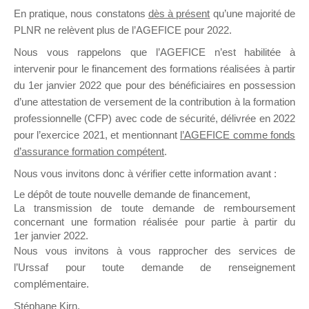
En pratique, nous constatons
dès à présent
qu’une majorité de
il y a un mois
PLNR ne relèvent plus de l’AGEFICE pour 2022.
Nous vous rappelons que l’AGEFICE n’est habilitée à
intervenir pour le financement des formations réalisées à partir
du 1er janvier 2022 que pour des bénéficiaires en possession
d’une attestation de versement de la contribution à la formation
Ce groupe est destiné aux Organismes de
professionnelle (CFP) avec code de sécurité, délivrée en 2022
Formation qui souhaitent répondre à l’Appel à
pour l’exercice 2021, et mentionnant
l’AGEFICE comme fonds
Propositions Mallette du Dirigeant.
d’assurance formation compétent
.
Nous vous invitons donc à vérifier cette information avant :
Ce groupe propose un forum dédié au support
sur lequel il est possible de laisser un message
Le dépôt de toute nouvelle demande de financement,
ou poser une question.
La transmission de toute demande de remboursement
concernant une formation réalisée pour partie à partir du
NB : Il est nécessaire d’être
inscrit(e)
pour
1er janvier 2022.
pouvoir rejoindre ce groupe
Nous vous invitons à vous rapprocher des services de
l’Urssaf pour toute demande de renseignement
complémentaire.
Stéphane Kirn,