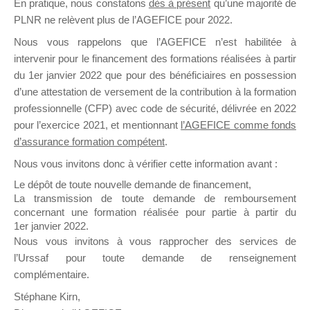
En pratique, nous constatons
dès à présent
qu’une majorité de
il y a un mois
PLNR ne relèvent plus de l’AGEFICE pour 2022.
Nous vous rappelons que l’AGEFICE n’est habilitée à
intervenir pour le financement des formations réalisées à partir
du 1er janvier 2022 que pour des bénéficiaires en possession
d’une attestation de versement de la contribution à la formation
professionnelle (CFP) avec code de sécurité, délivrée en 2022
Ce groupe est destiné aux Organismes de
pour l’exercice 2021, et mentionnant
l’AGEFICE comme fonds
Formation qui souhaitent répondre à l’Appel à
d’assurance formation compétent
.
Propositions Mallette du Dirigeant.
Nous vous invitons donc à vérifier cette information avant :
Ce groupe propose un forum dédié au support
Le dépôt de toute nouvelle demande de financement,
sur lequel il est possible de laisser un message
La transmission de toute demande de remboursement
ou poser une question.
concernant une formation réalisée pour partie à partir du
1er janvier 2022.
NB : Il est nécessaire d’être
inscrit(e)
pour
Nous vous invitons à vous rapprocher des services de
pouvoir rejoindre ce groupe
l’Urssaf pour toute demande de renseignement
complémentaire.
Stéphane Kirn,