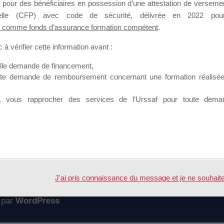
 pour des bénéficiaires en possession d’une attestation de versement
mation qui souhaitent répondre à l’Appel à Propositions Mallette du 
nnelle (CFP) avec code de sécurité, délivrée en 2022 pour
 comme fonds d’assurance formation compétent
.
 sur lequel il est possible de laisser un message ou poser une quest
à vérifier cette information avant :
ouvoir rejoindre ce groupe
elle demande de financement,
ute demande de remboursement concernant une formation réalisée p
à vous rapprocher des services de l’Urssaf pour toute dema
Accueil
Forum
CCES AU FORMULAIRE MDD 21
J'ai pris connaissance du message et je ne souhaite pl
 par
WordPress