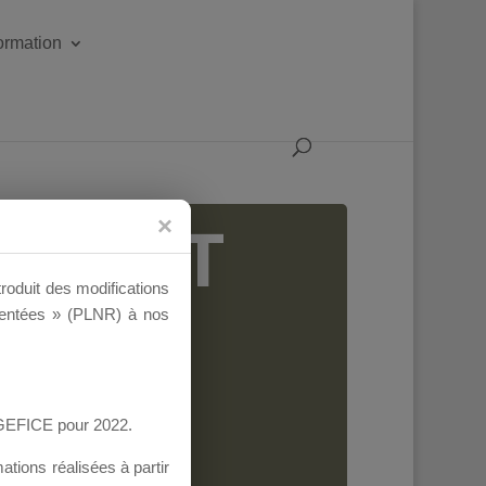
formation
IGEANT
troduit des modifications
ementées » (PLNR) à nos
AGEFICE pour 2022.
tions réalisées à partir