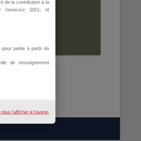
 de la contribution à la
Dirigeant.
 l’exercice 2021, et
ion.
our partie à partir du
nde de renseignement
us l'afficher à l'avenir.