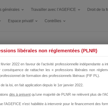
s générales
Travailler avec l’AGEFICE
Droit de la 
Espace privatif
Contrôles
ETTE DU DIR
essions libérales non réglementées (PLNR)
février 2022 en faveur de l’activité professionnelle indépendante a in
our conséquence de rattacher les « professions libérales non régl
 a un mois
professionnel de formation des professionnels libéraux (FIF PL).
de la loi
, en fait application depuis le 1er janvier 2022.
tatons
dès à présent
qu’une majorité de PLNR ne relèvent plus de l’
 l’AGEFICE n’est habilitée à intervenir pour le financement des forma