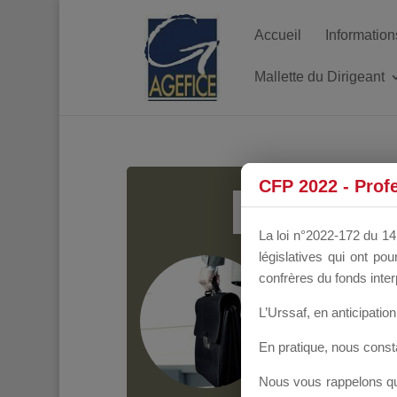
Accueil
Information
Mallette du Dirigeant
MALL
CFP 2022 - Prof
La loi n°2022-172 du 14 
législatives qui ont p
Groupe Public
il y
confrères du fonds inter
L’Urssaf,
en anticipation 
En pratique, nous cons
Nous vous rappelons que