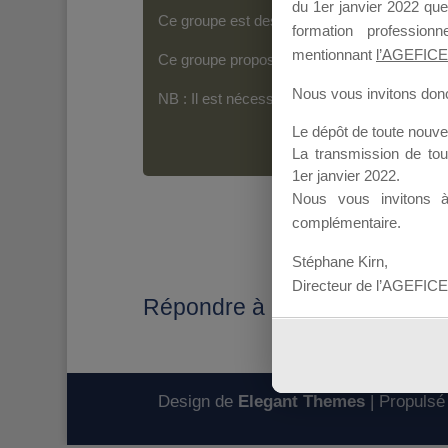
du 1er janvier 2022 que
Ce groupe est destiné aux Organismes de For
formation professio
mentionnant
l’AGEFICE
Ce groupe propose un forum dédié au support
Nous vous invitons donc 
NB : Il est nécessaire d’être
inscrit(e)
pour p
Le dépôt de toute nouv
La transmission de to
1er janvier 2022.
Nous vous invitons 
complémentaire.
Stéphane Kirn,
Directeur de l’AGEFICE
Répondre à : PROBLEME A
Design de
Elegant Themes
| Propulsé