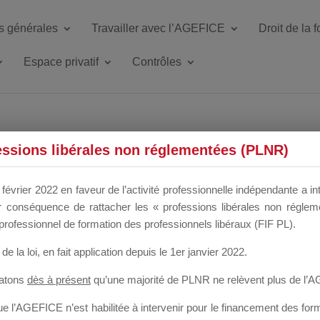
s générales
Travailler avec l’AGEFICE
Droit de la 
Espace privatif
Contrôles
ETTE DU DIR
essions libérales non réglementées (PLNR)
février 2022 en faveur de l’activité professionnelle indépendante a in
our conséquence de rattacher les « professions libérales non régl
 a un mois
professionnel de formation des professionnels libéraux (FIF PL).
de la loi
, en fait application depuis le 1er janvier 2022.
tatons
dès à présent
qu’une majorité de PLNR ne relèvent plus de l’
 l’AGEFICE n’est habilitée à intervenir pour le financement des forma