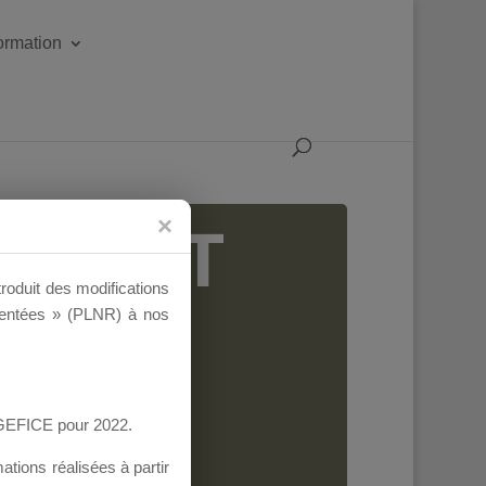
formation
IGEANT
troduit des modifications
ementées » (PLNR) à nos
AGEFICE pour 2022.
tions réalisées à partir