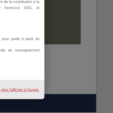
 de la contribution à la
Dirigeant.
 l’exercice 2021, et
ion.
our partie à partir du
nde de renseignement
us l'afficher à l'avenir.