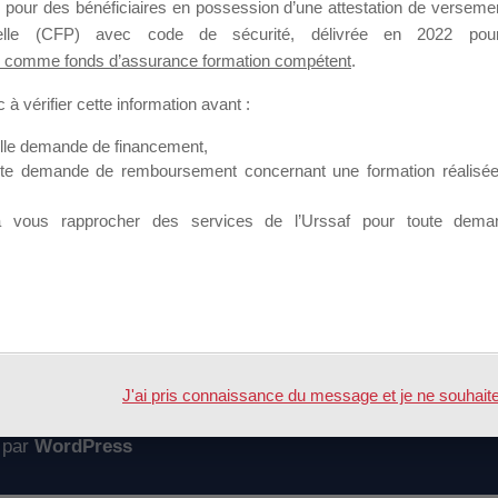
 pour des bénéficiaires en possession d’une attestation de versement
mation qui souhaitent répondre à l’Appel à Propositions Mallette du 
nnelle (CFP) avec code de sécurité, délivrée en 2022 pour
 comme fonds d’assurance formation compétent
.
 sur lequel il est possible de laisser un message ou poser une quest
à vérifier cette information avant :
ouvoir rejoindre ce groupe
elle demande de financement,
ute demande de remboursement concernant une formation réalisée p
à vous rapprocher des services de l’Urssaf pour toute dema
Accueil
Forum
J'ai pris connaissance du message et je ne souhaite pl
 par
WordPress