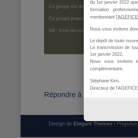
du 1er janvier 2022 que
Ce groupe est destiné aux Organismes de For
formation professio
mentionnant
l’AGEFICE
Ce groupe propose un forum dédié au support
Nous vous invitons donc 
NB : Il est nécessaire d’être
inscrit(e)
pour p
Le dépôt de toute nouv
La transmission de to
1er janvier 2022.
Nous vous invitons 
complémentaire.
Stéphane Kirn,
Directeur de l’AGEFICE
Répondre à : MDD 2021
Design de
Elegant Themes
| Propulsé