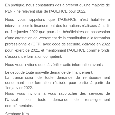
En pratique, nous constatons
dès à présent
qu’une majorité de
il y a un mois
PLNR ne relèvent plus de l’AGEFICE pour 2022.
Nous vous rappelons que l’AGEFICE n’est habilitée à
intervenir pour le financement des formations réalisées à partir
du 1er janvier 2022 que pour des bénéficiaires en possession
d’une attestation de versement de la contribution à la formation
Ce groupe est destiné aux Organismes de
professionnelle (CFP) avec code de sécurité, délivrée en 2022
Formation qui souhaitent répondre à l’Appel à
pour l’exercice 2021, et mentionnant
l’AGEFICE comme fonds
Propositions Mallette du Dirigeant.
d’assurance formation compétent
.
Nous vous invitons donc à vérifier cette information avant :
Ce groupe propose un forum dédié au support
sur lequel il est possible de laisser un message
Le dépôt de toute nouvelle demande de financement,
ou poser une question.
La transmission de toute demande de remboursement
concernant une formation réalisée pour partie à partir du
NB : Il est nécessaire d’être
inscrit(e)
pour
1er janvier 2022.
pouvoir rejoindre ce groupe
Nous vous invitons à vous rapprocher des services de
l’Urssaf pour toute demande de renseignement
complémentaire.
Stéphane Kirn,