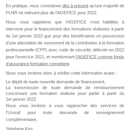
En pratique, nous constatons
dès à présent
qu’une majorité de
il y a un mois
PLNR ne relèvent plus de l’AGEFICE pour 2022.
Nous vous rappelons que l’AGEFICE n’est habilitée à
intervenir pour le financement des formations réalisées à partir
du 1er janvier 2022 que pour des bénéficiaires en possession
d’une attestation de versement de la contribution à la formation
Ce groupe est destiné aux Organismes de
professionnelle (CFP) avec code de sécurité, délivrée en 2022
Formation qui souhaitent répondre à l’Appel à
pour l’exercice 2021, et mentionnant
l’AGEFICE comme fonds
Propositions Mallette du Dirigeant.
d’assurance formation compétent
.
Nous vous invitons donc à vérifier cette information avant :
Ce groupe propose un forum dédié au support
sur lequel il est possible de laisser un message
Le dépôt de toute nouvelle demande de financement,
ou poser une question.
La transmission de toute demande de remboursement
concernant une formation réalisée pour partie à partir du
NB : Il est nécessaire d’être
inscrit(e)
pour
1er janvier 2022.
pouvoir rejoindre ce groupe
Nous vous invitons à vous rapprocher des services de
l’Urssaf pour toute demande de renseignement
complémentaire.
Stéphane Kirn,