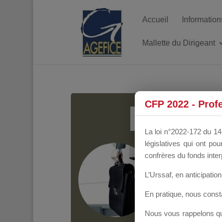
Accueil
Information
Mallette du Dirigeant
MALL
CFP 2022 - Prof
La loi n°2022-172 du 14 
législatives qui ont p
Groupe Public
il y
confrères du fonds inter
L’Urssaf,
en anticipation 
En pratique, nous cons
Nous vous rappelons que