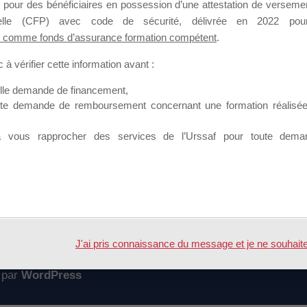
 pour des bénéficiaires en possession d’une attestation de versement
mation qui souhaitent répondre à l’Appel à Propositions Mallette du 
nnelle (CFP) avec code de sécurité, délivrée en 2022 pour
 comme fonds d’assurance formation compétent
.
 sur lequel il est possible de laisser un message ou poser une quest
à vérifier cette information avant :
ouvoir rejoindre ce groupe
elle demande de financement,
ute demande de remboursement concernant une formation réalisée p
à vous rapprocher des services de l’Urssaf pour toute dema
Accueil
Forum
DD 2021
J'ai pris connaissance du message et je ne souhaite pl
 par
WordPress