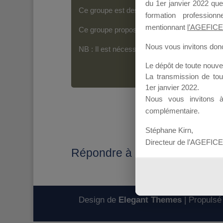
du 1er janvier 2022 que
Ce groupe est destiné aux Organismes de For
formation professio
mentionnant
l’AGEFICE
Ce groupe propose un forum dédié au support
Nous vous invitons donc 
NB : Il est nécessaire d’être
inscrit(e)
pour p
Le dépôt de toute nouv
La transmission de to
1er janvier 2022.
Nous vous invitons 
complémentaire.
Stéphane Kirn,
Directeur de l’AGEFICE
Répondre à : Candidature M
Design de
Elegant Themes
| Propulsé