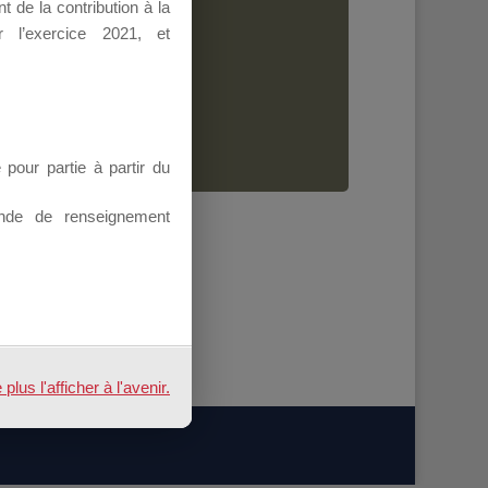
 de la contribution à la
Dirigeant.
 l’exercice 2021, et
ion.
our partie à partir du
nde de renseignement
us l'afficher à l'avenir.