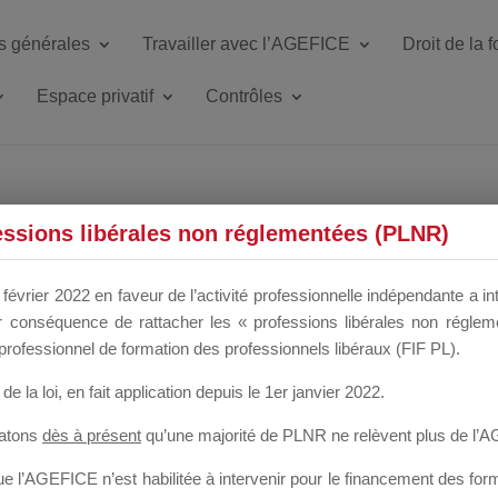
s générales
Travailler avec l’AGEFICE
Droit de la 
Espace privatif
Contrôles
ETTE DU DIR
essions libérales non réglementées (PLNR)
février 2022 en faveur de l’activité professionnelle indépendante a in
our conséquence de rattacher les « professions libérales non régl
 a un mois
professionnel de formation des professionnels libéraux (FIF PL).
de la loi
, en fait application depuis le 1er janvier 2022.
tatons
dès à présent
qu’une majorité de PLNR ne relèvent plus de l’
 l’AGEFICE n’est habilitée à intervenir pour le financement des forma