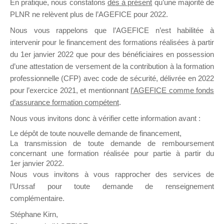
En pratique, nous constatons
dès à présent
qu’une majorité de
il y a un mois
PLNR ne relèvent plus de l’AGEFICE pour 2022.
Nous vous rappelons que l’AGEFICE n’est habilitée à
intervenir pour le financement des formations réalisées à partir
du 1er janvier 2022 que pour des bénéficiaires en possession
d’une attestation de versement de la contribution à la formation
professionnelle (CFP) avec code de sécurité, délivrée en 2022
Ce groupe est destiné aux Organismes de
pour l’exercice 2021, et mentionnant
l’AGEFICE comme fonds
Formation qui souhaitent répondre à l’Appel à
d’assurance formation compétent
.
Propositions Mallette du Dirigeant.
Nous vous invitons donc à vérifier cette information avant :
Ce groupe propose un forum dédié au support
Le dépôt de toute nouvelle demande de financement,
sur lequel il est possible de laisser un message
La transmission de toute demande de remboursement
ou poser une question.
concernant une formation réalisée pour partie à partir du
1er janvier 2022.
NB : Il est nécessaire d’être
inscrit(e)
pour
Nous vous invitons à vous rapprocher des services de
pouvoir rejoindre ce groupe
l’Urssaf pour toute demande de renseignement
complémentaire.
Stéphane Kirn,