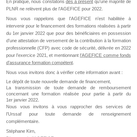
En pratique, nous constatons
dès à présent
qu’une majorité de
il y a un mois
PLNR ne relèvent plus de l’AGEFICE pour 2022.
Nous vous rappelons que l’AGEFICE n’est habilitée à
intervenir pour le financement des formations réalisées à partir
du 1er janvier 2022 que pour des bénéficiaires en possession
d’une attestation de versement de la contribution à la formation
professionnelle (CFP) avec code de sécurité, délivrée en 2022
Ce groupe est destiné aux Organismes de
pour l’exercice 2021, et mentionnant
l’AGEFICE comme fonds
Formation qui souhaitent répondre à l’Appel à
d’assurance formation compétent
.
Propositions Mallette du Dirigeant.
Nous vous invitons donc à vérifier cette information avant :
Ce groupe propose un forum dédié au support
Le dépôt de toute nouvelle demande de financement,
sur lequel il est possible de laisser un message
La transmission de toute demande de remboursement
ou poser une question.
concernant une formation réalisée pour partie à partir du
1er janvier 2022.
NB : Il est nécessaire d’être
inscrit(e)
pour
Nous vous invitons à vous rapprocher des services de
pouvoir rejoindre ce groupe
l’Urssaf pour toute demande de renseignement
complémentaire.
Stéphane Kirn,